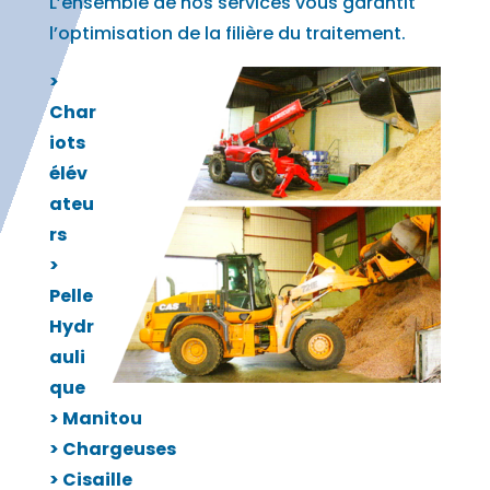
L’ensemble de nos services vous garantit
l’optimisation de la filière du traitement.
>
Char
iots
élév
ateu
rs
>
Pelle
Hydr
auli
que
> Manitou
> Chargeuses
> Cisaille